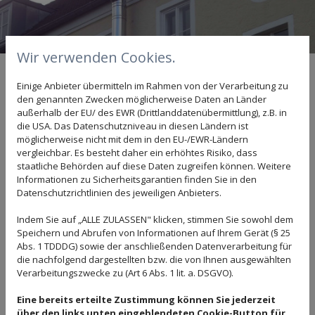
Wir verwenden Cookies.
WIR ÜBER UNS
Einige Anbieter übermitteln im Rahmen von der Verarbeitung zu
Ihr Spezialist mit mehr als 20 Jahren
den genannten Zwecken möglicherweise Daten an Länder
außerhalb der EU/ des EWR (Drittlanddatenübermittlung), z.B. in
Erfahrung - Neumann
die USA. Das Datenschutzniveau in diesen Ländern ist
Schornsteintechnik
möglicherweise nicht mit dem in den EU-/EWR-Ländern
vergleichbar. Es besteht daher ein erhöhtes Risiko, dass
staatliche Behörden auf diese Daten zugreifen können. Weitere
Nicht umsonst genießen wir den Ruf als
Informationen zu Sicherheitsgarantien finden Sie in den
Spezialist für Kamin- und Schornsteintechnik
:
Datenschutzrichtlinien des jeweiligen Anbieters.
Seit mehr als zwei Jahrzehnten befassen wir uns
Indem Sie auf „ALLE ZULASSEN" klicken, stimmen Sie sowohl dem
mit den
technischen Lösungen für
Speichern und Abrufen von Informationen auf Ihrem Gerät (§ 25
Hausschornsteine
- und in diesem Zeitraum hat
Abs. 1 TDDDG) sowie der anschließenden Datenverarbeitung für
die nachfolgend dargestellten bzw. die von Ihnen ausgewählten
sich vieles verändert. Insbesondere das Thema
Verarbeitungszwecke zu (Art 6 Abs. 1 lit. a. DSGVO).
Nachhaltigkeit
spielt eine immer größere Rolle,
Eine bereits erteilte Zustimmung können Sie jederzeit
was sich einerseits in der
Abgastechnik
über den links unten eingeblendeten Cookie-Button für